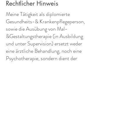
Rechtlicher Hinweis
Meine Tätigkeit als diplomierte
Gesundheits-& Krankenpflegeperson,
sowie die Ausübung von Mal-
&Gestaltungstherapie (in Ausbildung
und unter Supervision) ersetzt weder
eine ärztliche Behandlung, noch eine
Psychotherapie, sondern dient der
pflegerischen Gesundheitsberatung
und Förderung bzw. begleitet
psychodynamische Prozesse, die
adjuvant als gesundheitsfördernd
angesehen werden können.
© 2023 Kreativ-Gesund. Andrea Bauer.
office@kreativ-gesund.at
Impressum
&
Datenschutz
Rechtlicher Hinweis